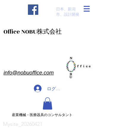
​日本、新潟
市、設計開発
​Office NOBU株式会社
​info@nobuoffice.com
ログイン
​産業機械・医療器具のコンサルタント
Mysite_20260421