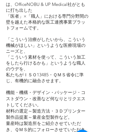
は、OfficeNOBU & UP Medical社がとも
に打ち出した
「医者」×「職人」における専門分野間の
壁を越えた本格的な医工連携事業プラッ
トフォームです。​
「こういう治療がしたいから、こういう
機械がほしい」というような医療現場の
ニーズと、
「こういう素材を使って、こういう加工
をしたら行けるかも」というような職人
のウデを、
私たちがＩＳＯ13485・ＱＭＳ省令に準
じ、有機的に融合させます。
機能・機構・デザイン・パッケージ・コ
ストダウン・改善など何なりとリクエス
トしてください。
材料の選定～製造方法・３Ｄプリンター
製作品提案～量産金型製作など。
量産時は製造所をご紹介させていただ
き、ＱＭＳ的にフォローさせていただき