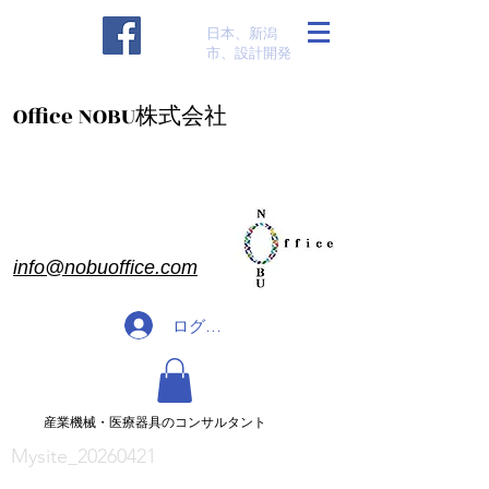
​日本、新潟
市、設計開発
​Office NOBU株式会社
​info@nobuoffice.com
ログイン
​産業機械・医療器具のコンサルタント
Mysite_20260421