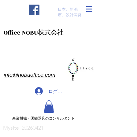
​日本、新潟
市、設計開発
​Office NOBU株式会社
​info@nobuoffice.com
ログイン
​産業機械・医療器具のコンサルタント
Mysite_20260421