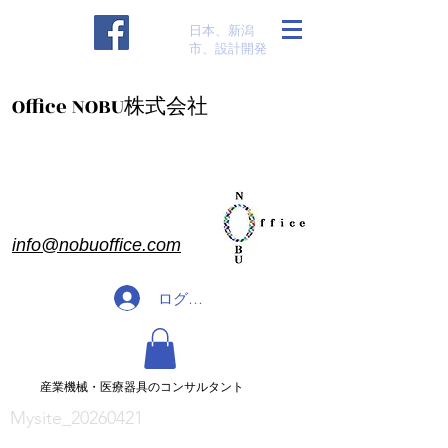
​日本、新潟
市、設計開発
​Office NOBU株式会社
​info@nobuoffice.com
ログイン
​産業機械・医療器具のコンサルタント
Mysite_20260421