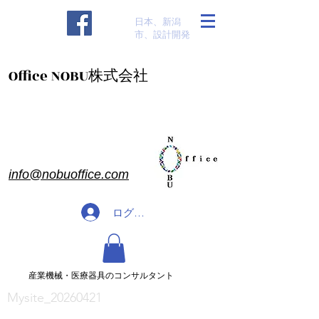
​日本、新潟
市、設計開発
​Office NOBU株式会社
​info@nobuoffice.com
ログイン
​産業機械・医療器具のコンサルタント
Mysite_20260421