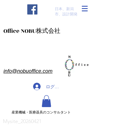
​日本、新潟
市、設計開発
​Office NOBU株式会社
​info@nobuoffice.com
ログイン
​産業機械・医療器具のコンサルタント
Mysite_20260421