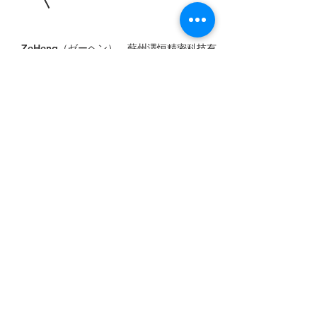
ZeHeng（ゼーヘン） 蘇州澤恒精密科技有
限公司
金属加工、金属部品/材料
プラスチック、セラミックス、ゴム部品/材
料、加工
チューブ、パイプ、針、ピン、管材料
コンビネーション製品
電子部品・電子機器
オートメーション、組み立て、ロボット技術