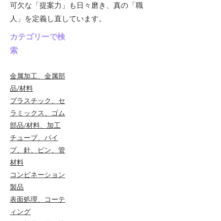
可欠な「提案力」も日々磨き、真の「職
人」を定義し直しています。
カテゴリーで検
索
金属加工、金属部
品/材料
プラスチック、セ
ラミックス、ゴム
部品/材料、加工
チューブ、パイ
プ、針、ピン、管
材料
コンビネーション
製品
表面処理、コーテ
ィング