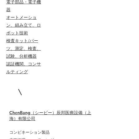
電子部品・電子機
器
オートメーショ
ン、組み立て、ロ
ボット技術
検査キット/パー
ツ、測定、検査、
試験、分析機器
認証機関、コンサ
ルティング
ChenBang（シービー）辰邦医療設備（上
海）有限公司
コンビネーション製品