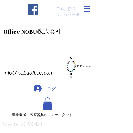
​日本、新潟
市、設計開発
​Office NOBU株式会社
​info@nobuoffice.com
ログイン
​産業機械・医療器具のコンサルタント
Mysite_20260421