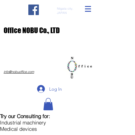
Niigata city,
JAPAN
​Office NOBU Co., LTD
​info@nobuoffice.com
Log In
Try our Consulting for:
Industrial machinery
Medical devices