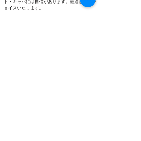
ト・キャパには自信があります。最適条件をチ
ョイスいたします。
・低圧電気回路、弱電回路設計、高周波回路
設計
・PLC、SIO、ラズパイなどのプログラム
（ラダー、Python等）
​装置の改造・メンテナンス
​他社製の機械の改造・メンテナンスを承りま
す。図面など無くてもＯＫです。下見を行わ
せていただき提案させていただきます。
Call or E-mail
Click