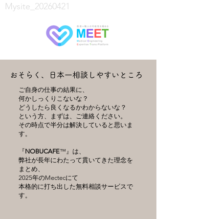
Mysite_20260421
おそらく、日本一​相談しやすいところ
ご自身の仕事の結果に、
何かしっくりこないな？
どうしたら良くなるかわからないな？
という方、まずは、ご連絡ください。
その時点で半分は解決していると思いま
す。
『
NOBUCAFE
™』は、
弊社が長年にわたって貫いてきた理念を
まとめ、
2025年のMectecにて
本格的に打ち出した無料相談サービスで
す。