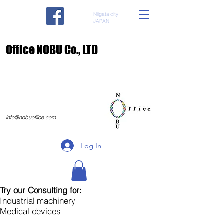
Niigata city,
JAPAN
​Office NOBU Co., LTD
​info@nobuoffice.com
Log In
Try our Consulting for:
Industrial machinery
Medical devices