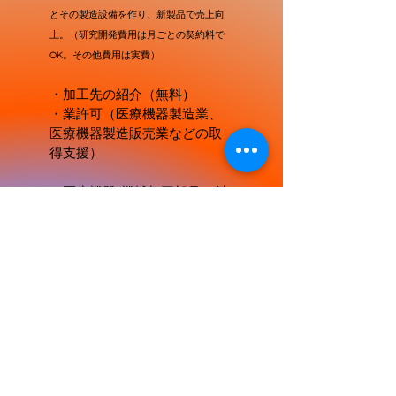
とその製造設備を作り、新製品で売上向
上。（研究開発費用は月ごとの契約料で
OK。その他費用は実費）
・加工先の紹介（無料）
・業許可（医療機器製造業、
医療機器製造販売業などの取
得支援
）​
・医療機器/機械加工部品の材
料の輸出入（中国）
・治具、装置などの輸出入
（中国、シンガポール、タ
イ）
・新潟県内企業の中国進出支
援（ホームページの現地化）
・海外進出に当たるマーケッ
ト調