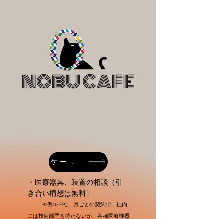
ケーススタディ
・医療器具、装置の相談（
引
き合い構想は無料）
≪例≫ P社、月ごとの契約で、社内
には技術部門を持たないが、各種医療機器