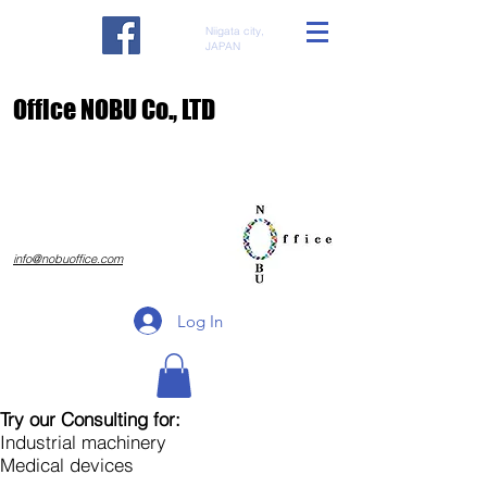
Niigata city,
JAPAN
​Office NOBU Co., LTD
​info@nobuoffice.com
Log In
Try our Consulting for:
Industrial machinery
Medical devices