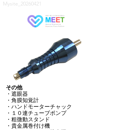
Mysite_20260421
その他
・遮眼器
・角膜知覚計
​・ハンドモーターチャック
・１０連チューブポンプ
​・粗微動スタンド
・貴金属巻付け機