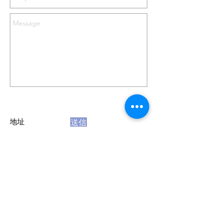
地址
送信
〒950-0915
​新泻市中央区阿布西1-11-1
Tel ：025-290-7550
Fax：025-290-7950 (Tel可）
Email：info@nobuoffice.com