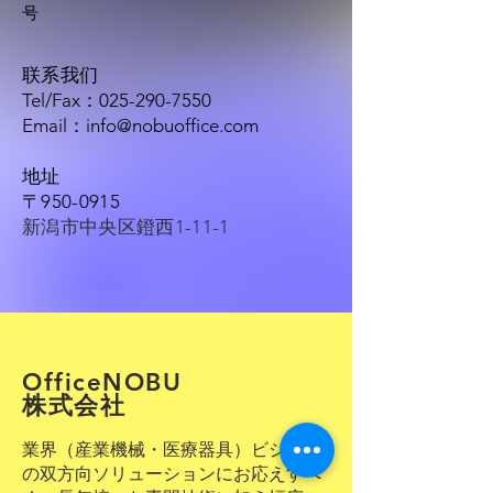
号
​联系我们
Tel/Fax：025-290-7550
Email：
info@nobuoffice.com
​地址
〒950-0915
​新潟市中央区鐙西1-11-1
​OfficeNOBU
株式会社
業界（産業機械・医療器具）ビジネス
の双方向ソリューションにお応えすべ